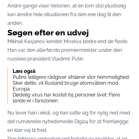
Andre gange viser historien, at én tom stol pludselig
kan ændre hele situationen fra den ene dag til den
anden.
Søgen efter en udvej
Mikhail Kasjanov kender Moskva bedre end de fleste.
Han var den allerførste premierminister under den
russiske præsident Vladimir Putin.
Læs også
Putins tidligere rådgiver afslører stor hemmelighed:
Sker dette, vil Rusland bruge atomvåben mod
Europa
Dødelig virus har kostet 65 personer livet: Flere
lande er i farezonen
Nu lever han i eksil, og han satte sig for nylig ned med
det rumænske nyhedsmedie Digi24 for at fremlægge
en klar vej til fred.
Den tidligere embedsmand fortalte journalister, at en