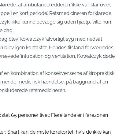
ørede, at ambulanceredderen ‘ikke var klar over,
pe i en kort periode’. Retsmedicineren forklarede,
czyk ‘ikke kunne bevæge sig uden hjælp’, ville hun
e dag.
 dag blev Kowalczyk ‘alvorligt syg med nedsat
n blev igen kontaktet. Hendes tilstand forværredes
 krævede ‘intubation og ventilation’. Kowalczyk døde
 en kombination af konsekvenserne af kiropraktisk
kommende medicinsk hændelse, på baggrund af en
 konkluderede retsmedicineren.
stet 65 personer livet: Flere lande er i farezonen
ister: Snart kan de miste kørekortet, hvis de ikke kan