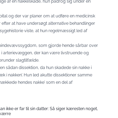
følge af en nakkeskade, hun pådrog sig under en
ital og der var planer om at udføre en medicinsk
efter at have undersøgt alternative behandlinger
 sygehistorie viste, at hun regelmæssigt led af
 bindevævssygdom, som gjorde hende sårbar over
er i arterievæggen, der kan være livstruende og
runder slagtilfælde.
n sådan dissektion, da hun skadede sin nakke i
‘knæk i nakken’. Hun led akutte dissektioner samme
 ‘knækkede hendes nakke’ som en del af
 ikke er far til sin datter: Så siger kæresten noget,
 værre