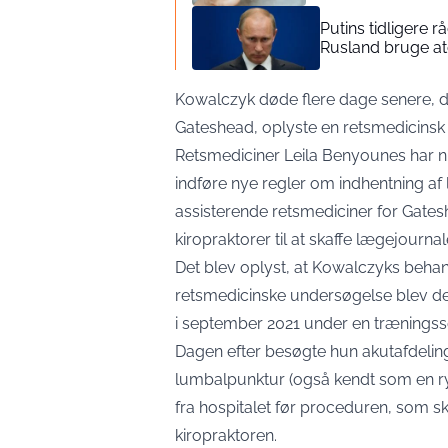
Putins tidligere r
Rusland bruge 
Kowalczyk døde flere dage senere, de
Gateshead, oplyste en retsmedicinsk
Retsmediciner Leila Benyounes har nu
indføre nye regler om indhentning af
assisterende retsmediciner for Gate
kiropraktorer til at skaffe lægejournal
Det blev oplyst, at Kowalczyks behan
retsmedicinske undersøgelse blev d
i september 2021 under en træningss
Dagen efter besøgte hun akutafdeling
lumbalpunktur (også kendt som en r
fra hospitalet før proceduren, som s
kiropraktoren.