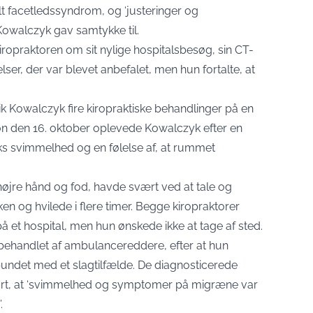
t facetledssyndrom, og ‘justeringer og
 Kowalczyk gav samtykke til.
iropraktoren om sit nylige hospitalsbesøg, sin CT-
er, der var blevet anbefalet, men hun fortalte, at
k Kowalczyk fire kiropraktiske behandlinger på en
ion den 16. oktober oplevede Kowalczyk efter en
raks svimmelhed og en følelse af, at rummet
højre hånd og fod, havde svært ved at tale og
en og hvilede i flere timer. Begge kiropraktorer
 et hospital, men hun ønskede ikke at tage af sted.
handlet af ambulancereddere, efter at hun
undet med et slagtilfælde. De diagnosticerede
rt, at ‘svimmelhed og symptomer på migræne var
.