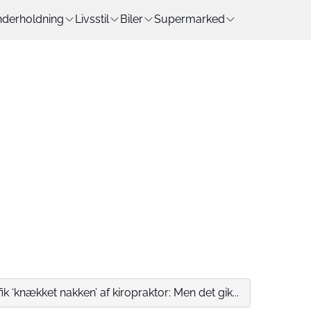
derholdning
Livsstil
Biler
Supermarked
ik ‘knækket nakken’ af kiropraktor: Men det gik...