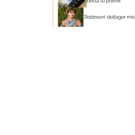
bestå to prøver
‘Robinson’ deltager mi