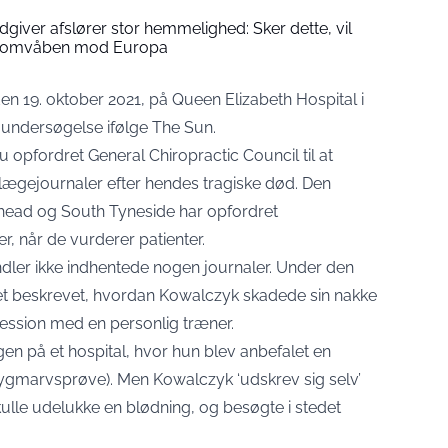
ådgiver afslører stor hemmelighed: Sker dette, vil
atomvåben mod Europa
n 19. oktober 2021, på Queen Elizabeth Hospital i
 undersøgelse ifølge The Sun.
 opfordret General Chiropractic Council til at
 lægejournaler efter hendes tragiske død. Den
shead og South Tyneside har opfordret
er, når de vurderer patienter.
dler ikke indhentede nogen journaler. Under den
et beskrevet, hvordan Kowalczyk skadede sin nakke
ession med en personlig træner.
en på et hospital, hvor hun blev anbefalet en
ygmarvsprøve). Men Kowalczyk ‘udskrev sig selv’
kulle udelukke en blødning, og besøgte i stedet