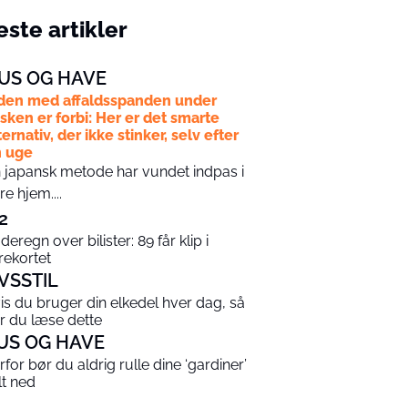
ste artikler
US OG HAVE
den med affaldsspanden under
sken er forbi: Her er det smarte
ternativ, der ikke stinker, selv efter
 uge
 japansk metode har vundet indpas i
ere hjem....
2
deregn over bilister: 89 får klip i
rekortet
IVSSTIL
is du bruger din elkedel hver dag, så
r du læse dette
US OG HAVE
rfor bør du aldrig rulle dine ‘gardiner’
lt ned