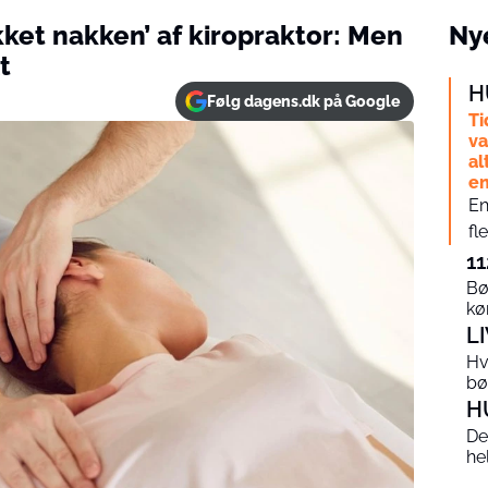
kket nakken’ af kiropraktor: Men
Nye
t
H
Følg dagens.dk på Google
Ti
va
al
en
En
fl
11
Bø
kø
L
Hv
bø
H
De
he