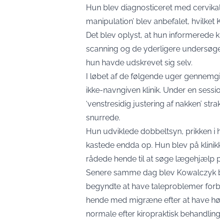
Hun blev diagnosticeret med cervikal
manipulation’ blev anbefalet, hvilket
Det blev oplyst, at hun informerede k
scanning og de yderligere undersøgels
hun havde udskrevet sig selv.
I løbet af de følgende uger gennemgi
ikke-navngiven klinik. Under en sess
‘venstresidig justering af nakken’ st
snurrede.
Hun udviklede dobbeltsyn, prikken i 
kastede endda op. Hun blev på klinikk
rådede hende til at søge lægehjælp på
Senere samme dag blev Kowalczyk be
begyndte at have taleproblemer forb
hende med migræne efter at have hø
normale efter kiropraktisk behandling’