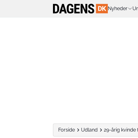
Nyheder
Un
Forside
Udland
29-årig kvinde f