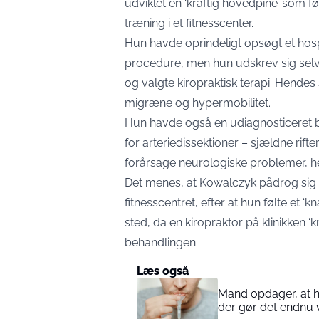
udviklet en ‘kraftig hovedpine’ som 
træning i et fitnesscenter.
Hun havde oprindeligt opsøgt et hosp
procedure, men hun udskrev sig selv 
og valgte kiropraktisk terapi. Hendes
migræne og hypermobilitet.
Hun havde også en udiagnosticeret
for arteriedissektioner – sjældne rift
forårsage neurologiske problemer, he
Det menes, at Kowalczyk pådrog sig e
fitnesscentret, efter at hun følte et 
sted, da en kiropraktor på klinikken
behandlingen.
Læs også
Mand opdager, at han
der gør det endnu