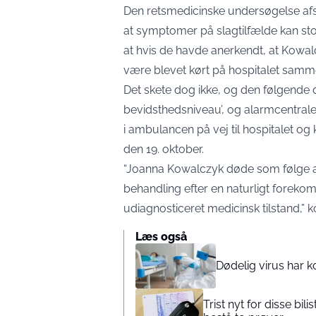
Den retsmedicinske undersøgelse afsl
at symptomer på slagtilfælde kan stop
at hvis de havde anerkendt, at Kowal
være blevet kørt på hospitalet samm
Det skete dog ikke, og den følgende
bevidsthedsniveau’, og alarmcentrale
i ambulancen på vej til hospitalet og
den 19. oktober.
“Joanna Kowalczyk døde som følge af
behandling efter en naturligt fore
udiagnosticeret medicinsk tilstand,”
Læs også
Dødelig virus har ko
Trist nyt for disse bil