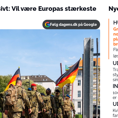
ivt: Vil være Europas stærkeste
Nye
H
Følg dagens.dk på Google
Gr
no
pl
br
Fl
lø
U
Tr
st
si
I
10
er
U
Kv
fa