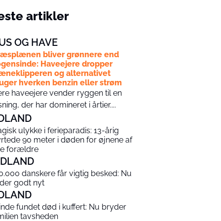
ste artikler
US OG HAVE
æsplænen bliver grønnere end
gensinde: Haveejere dropper
æneklipperen og alternativet
uger hverken benzin eller strøm
ere haveejere vender ryggen til en
sning, der har domineret i årtier....
DLAND
agisk ulykke i ferieparadis: 13-årig
yrtede 90 meter i døden for øjnene af
ne forældre
NDLAND
0.000 danskere får vigtig besked: Nu
 der godt nyt
DLAND
inde fundet død i kuffert: Nu bryder
milien tavsheden