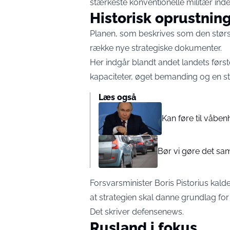
stærkeste konventionelle militær ind
Historisk oprustnin
Planen, som beskrives som den største
række nye strategiske dokumenter.
Her indgår blandt andet landets først
kapaciteter, øget bemanding og en st
Læs også
Kan føre til våbenh
Bør vi gøre det sa
Forsvarsminister Boris Pistorius kalde
at strategien skal danne grundlag for
Det skriver
defensenews
.
Rusland i fokus