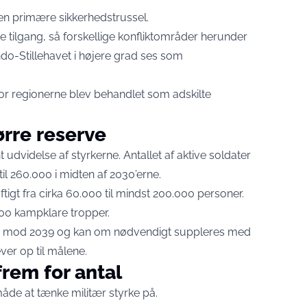
en primære sikkerhedstrussel.
 tilgang, så forskellige konfliktområder herunder
do-Stillehavet i højere grad ses som
hvor regionerne blev behandlet som adskilte
ørre reserve
 udvidelse af styrkerne. Antallet af aktive soldater
il 260.000 i midten af 2030’erne.
igt fra cirka 60.000 til mindst 200.000 personer.
000 kampklare tropper.
rem mod 2039 og kan om nødvendigt suppleres med
ever op til målene.
frem for antal
måde at tænke militær styrke på.