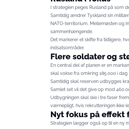
I strategien peges Rusland på som d
Samtidig ændrer Tyskland sin militære
NATO-territorium, Mellemøsten og In
sammenhængende.
Det markerer et skifte fra tidligere, 
indsatsområder.
Flere soldater og st
En central del af planen er en markant
skal vokse fra omkring 185.000 i dag t
Samtidig skal reserven udbygges kraft
Samlet set vil det give op mod 460.
Udbygningen skal ske i tre faser f
værnepligt, hvis rekrutteringen ikke l
Nyt fokus på effekt 
Strategien lægger også op til en ny 