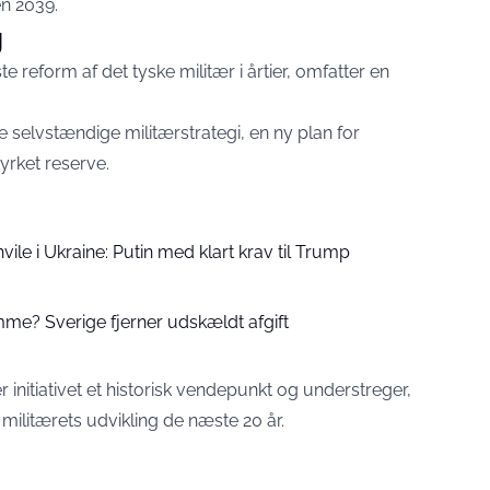
en 2039.
g
 reform af det tyske militær i årtier, omfatter en
e selvstændige militærstrategi, en ny plan for
yrket reserve.
vile i Ukraine: Putin med klart krav til Trump
mme? Sverige fjerner udskældt afgift
r initiativet et historisk vendepunkt og understreger,
 militærets udvikling de næste 20 år.