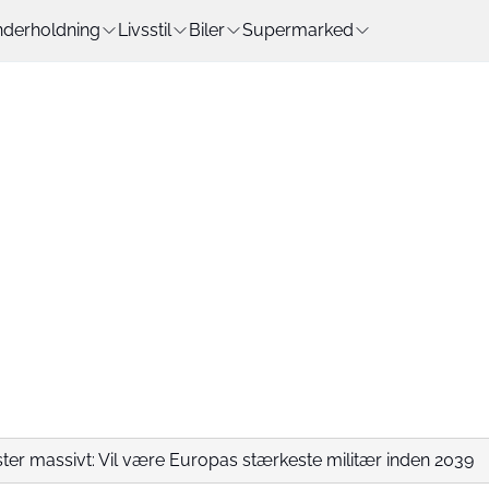
derholdning
Livsstil
Biler
Supermarked
ter massivt: Vil være Europas stærkeste militær inden 2039