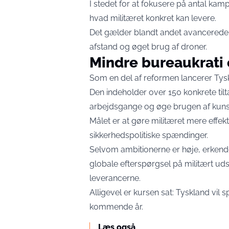
I stedet for at fokusere på antal kam
hvad militæret konkret kan levere.
Det gælder blandt andet avancerede 
afstand og øget brug af droner.
Mindre bureaukrati
Som en del af reformen lancerer Ty
Den indeholder over 150 konkrete tilta
arbejdsgange og øge brugen af kunsti
Målet er at gøre militæret mere effekt
sikkerhedspolitiske spændinger.
Selvom ambitionerne er høje, erkende
globale efterspørgsel på militært ud
leverancerne.
Alligevel er kursen sat: Tyskland vil sp
kommende år.
Læs også