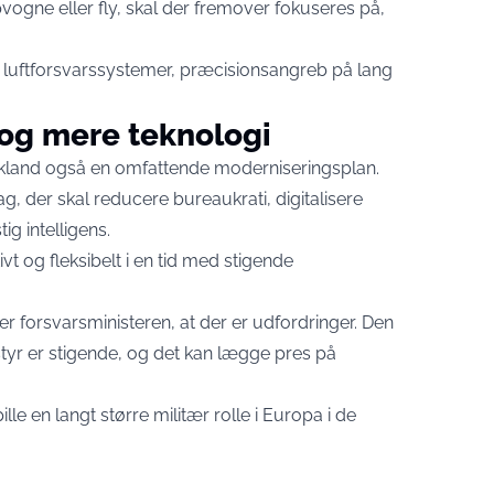
pvogne eller fly, skal der fremover fokuseres på,
luftforsvarssystemer, præcisionsangreb på lang
 og mere teknologi
skland også en omfattende moderniseringsplan.
g, der skal reducere bureaukrati, digitalisere
g intelligens.
ivt og fleksibelt i en tid med stigende
r forsvarsministeren, at der er udfordringer. Den
styr er stigende, og det kan lægge pres på
ille en langt større militær rolle i Europa i de