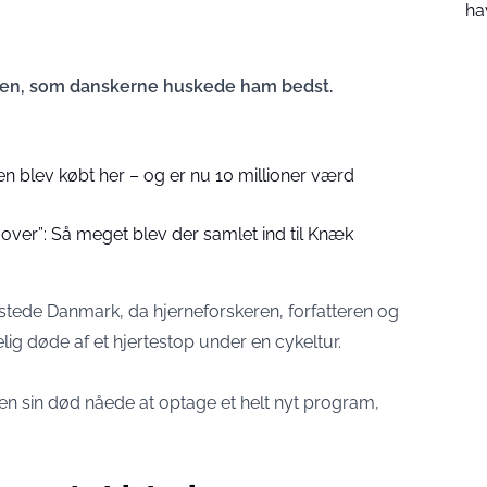
ha
en, som danskerne huskede ham bedst.
en blev købt her – og er nu 10 millioner værd
over”: Så meget blev der samlet ind til Knæk
rystede Danmark, da hjerneforskeren, forfatteren og
g døde af et hjertestop under en cykeltur.
nden sin død nåede at optage et helt nyt program,