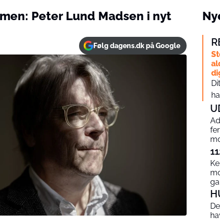
ærmen: Peter Lund Madsen i nyt
Nye
R
Følg dagens.dk på Google
St
al
di
Di
ha
U
Ad
fe
mo
11
Ke
mo
g
H
De
ha