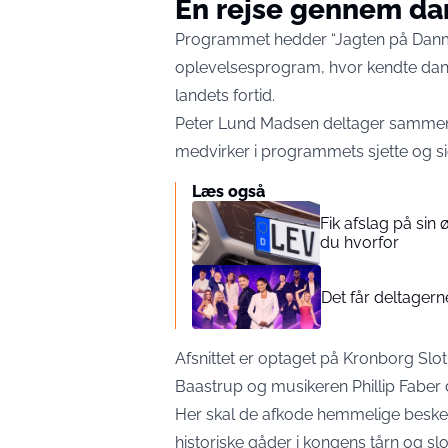
En rejse gennem da
Programmet hedder “Jagten på Danmar
oplevelsesprogram, hvor kendte dan
landets fortid.
Peter Lund Madsen deltager sammen
medvirker i programmets sjette og sid
Læs også
Fik afslag på sin
du hvorfor
Det får deltagern
Afsnittet er optaget på Kronborg Sl
Baastrup og musikeren Phillip Faber d
Her skal de afkode hemmelige beske
historiske gåder i kongens tårn og slo