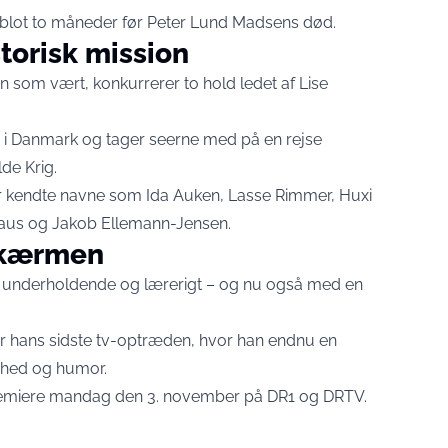
ni, blot to måneder før Peter Lund Madsens død.
torisk mission
n som vært, konkurrerer to hold ledet af Lise
ed i Danmark og tager seerne med på en rejse
lde Krig.
 er kendte navne som Ida Auken, Lasse Rimmer, Huxi
thaus og Jakob Ellemann-Jensen.
 skærmen
underholdende og lærerigt – og nu også med en
r hans sidste tv-optræden, hvor han endnu en
ghed og humor.
premiere mandag den 3. november på DR1 og DRTV.