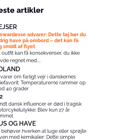
ste artikler
EJSER
ewardesse advarer: Dette tøj bør du
drig have på ombord – det kan få
g smidt af flyet
t outfit kan få konsekvenser, du ikke
vde regnet med....
DLAND
varer om farligt vejr i danskernes
riefavorit: Temperaturerne rammer op
d 40 grader
2
ndt dansk influencer er død i tragisk
torcykelulykke: Blev kun 27 år
ammel
US OG HAVE
 behøver hverken at luge eller sprøjte
ven med kemikalier: Dette simple