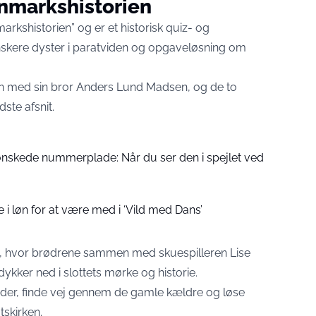
nmarkshistorien
kshistorien” og er et historisk quiz- og
skere dyster i paratviden og opgaveløsning om
 med sin bror Anders Lund Madsen, og de to
ste afsnit.
 ønskede nummerplade: Når du ser den i spejlet ved
e i løn for at være med i ‘Vild med Dans’
ot, hvor brødrene sammen med skuespilleren Lise
ykker ned i slottets mørke og historie.
der, finde vej gennem de gamle kældre og løse
tskirken.