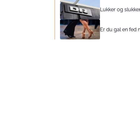
Lukker og slukker
Er du gal en fed m