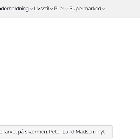
derholdning
Livsstil
Biler
Supermarked
te farvel på skærmen: Peter Lund Madsen i nyt...