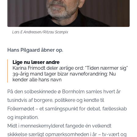
Lars E Andreasen/Ritzau Scanpix
Hans Pilgaard åbner op.
Lige nu læser andre
Karina Frimodt deler ærlige ord: “Tiden nærmer sig”
39-årig mand tager bizar navneforandring: Nu
kender alle hans navn
På den solbeskinnede ø Bornholm samles hvert år
tusindvis af borgere, politikere og kendte til
Folkemødet – et samlingspunkt for debat, fællesskab
og inspiration.
Midt i menneskemylderet fangede én velkendt
skikkelse særligt opmærksomheden i år – tv-vært og