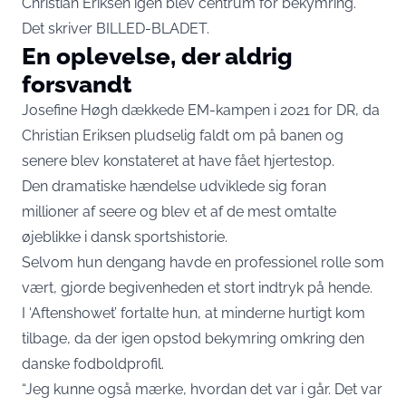
Christian Eriksen igen blev centrum for bekymring.
Det skriver
BILLED-BLADET
.
En oplevelse, der aldrig
forsvandt
Josefine Høgh dækkede EM-kampen i 2021 for DR, da
Christian Eriksen pludselig faldt om på banen og
senere blev konstateret at have fået hjertestop.
Den dramatiske hændelse udviklede sig foran
millioner af seere og blev et af de mest omtalte
øjeblikke i dansk sportshistorie.
Selvom hun dengang havde en professionel rolle som
vært, gjorde begivenheden et stort indtryk på hende.
I ‘Aftenshowet’ fortalte hun, at minderne hurtigt kom
tilbage, da der igen opstod bekymring omkring den
danske fodboldprofil.
“Jeg kunne også mærke, hvordan det var i går. Det var