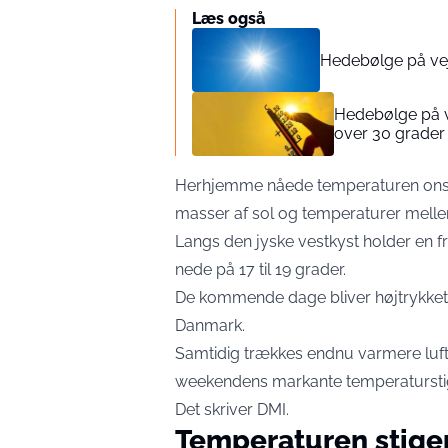
Læs også
Hedebølge på ve
Hedebølge på v
over 30 grader
Herhjemme nåede temperaturen onsda
masser af sol og temperaturer melle
Langs den jyske vestkyst holder en f
nede på 17 til 19 grader.
De kommende dage bliver højtrykket
Danmark.
Samtidig trækkes endnu varmere luft 
weekendens markante temperatursti
Det skriver
DMI
.
Temperaturen stiger