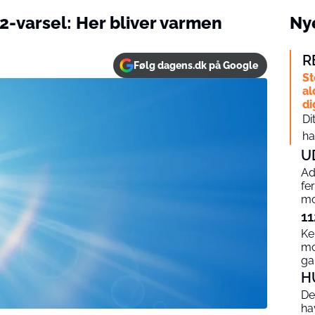
2-varsel: Her bliver varmen
Nye
R
Følg dagens.dk på Google
St
al
di
Di
ha
U
Ad
fe
mo
11
Ke
mo
g
H
De
ha