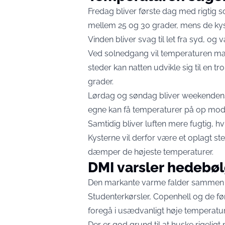
Fredag bliver første dag med rigtig
mellem 25 og 30 grader, mens de kyst
Vinden bliver svag til let fra syd, og 
Ved solnedgang vil temperaturen man
steder kan natten udvikle sig til en
grader.
Lørdag og søndag bliver weekendens 
egne kan få temperaturer på op mod 
Samtidig bliver luften mere fugtig, hv
Kysterne vil derfor være et oplagt st
dæmper de højeste temperaturer.
DMI varsler hedebø
Den markante varme falder sammen m
Studenterkørsler, Copenhell og de før
foregå i usædvanligt høje temperatur
Der er god grund til at huske rigeli