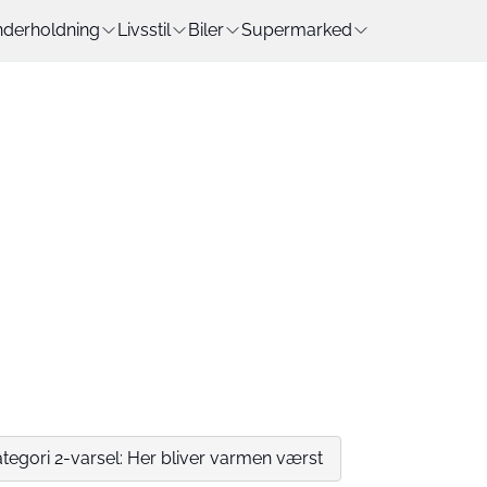
derholdning
Livsstil
Biler
Supermarked
egori 2-varsel: Her bliver varmen værst