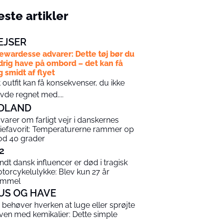
ste artikler
EJSER
ewardesse advarer: Dette tøj bør du
drig have på ombord – det kan få
g smidt af flyet
t outfit kan få konsekvenser, du ikke
vde regnet med....
DLAND
varer om farligt vejr i danskernes
riefavorit: Temperaturerne rammer op
d 40 grader
2
ndt dansk influencer er død i tragisk
torcykelulykke: Blev kun 27 år
ammel
US OG HAVE
 behøver hverken at luge eller sprøjte
ven med kemikalier: Dette simple