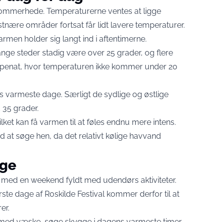
 sommerhede. Temperaturerne ventes at ligge
nære områder fortsat får lidt lavere temperaturer.
varmen holder sig langt ind i aftentimerne.
ge steder stadig være over 25 grader, og flere
 tropenat, hvor temperaturen ikke kommer under 20
varmeste dage. Særligt de sydlige og østlige
35 grader.
ilket kan få varmen til at føles endnu mere intens.
ed at søge hen, da det relativt kølige havvand
lge
ed en weekend fyldt med udendørs aktiviteter.
ste dage af Roskilde Festival kommer derfor til at
er.
gt med væske, søge skygge i dagens varmeste timer