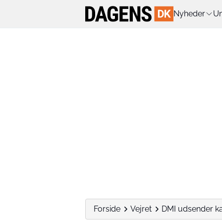
Nyheder
Un
Forside
Vejret
DMI udsender kat