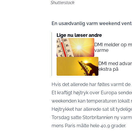
Shutterstock
En usædvanlig varm weekend venter,
Lige nu læser andre
DMI melder op mo
varme
DMI med advars
ekstra på
Hvis det allerede har føltes varmt d
Et kraftigt højtryk over Europa send
weekenden kan temperaturen lokalt n
Højtrykket har allerede sat sit tydeli
Torsdag satte Storbritannien ny varm
mens Paris målte hele 40,9 grader.