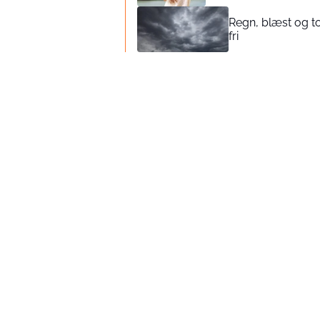
Regn, blæst og t
fri