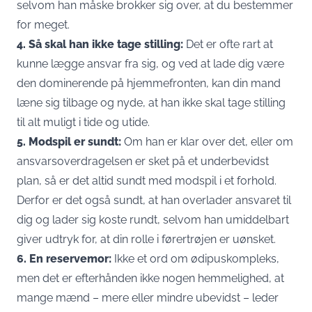
selvom han måske brokker sig over, at du bestemmer
for meget.
4. Så skal han ikke tage stilling:
Det er ofte rart at
kunne lægge ansvar fra sig, og ved at lade dig være
den dominerende på hjemmefronten, kan din mand
læne sig tilbage og nyde, at han ikke skal tage stilling
til alt muligt i tide og utide.
5. Modspil er sundt:
Om han er klar over det, eller om
ansvarsoverdragelsen er sket på et underbevidst
plan, så er det altid sundt med modspil i et forhold.
Derfor er det også sundt, at han overlader ansvaret til
dig og lader sig koste rundt, selvom han umiddelbart
giver udtryk for, at din rolle i førertrøjen er uønsket.
6. En reservemor:
Ikke et ord om ødipuskompleks,
men det er efterhånden ikke nogen hemmelighed, at
mange mænd – mere eller mindre ubevidst – leder