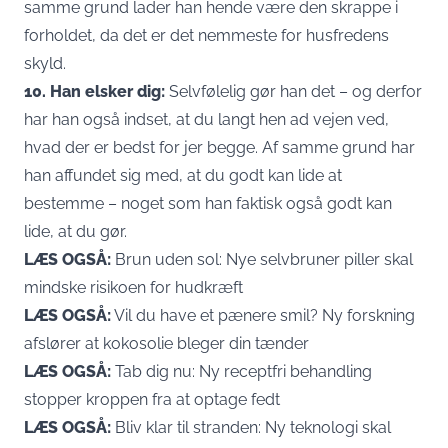
samme grund lader han hende være den skrappe i
forholdet, da det er det nemmeste for husfredens
skyld.
10. Han elsker dig:
Selvfølelig gør han det – og derfor
har han også indset, at du langt hen ad vejen ved,
hvad der er bedst for jer begge. Af samme grund har
han affundet sig med, at du godt kan lide at
bestemme – noget som han faktisk også godt kan
lide, at du gør.
LÆS OGSÅ:
Brun uden sol: Nye selvbruner piller skal
mindske risikoen for hudkræft
LÆS OGSÅ:
Vil du have et pænere smil? Ny forskning
afslører at kokosolie bleger din tænder
LÆS OGSÅ:
Tab dig nu: Ny receptfri behandling
stopper kroppen fra at optage fedt
LÆS OGSÅ:
Bliv klar til stranden: Ny teknologi skal