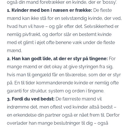
også din mand foretrækker en kvinde, der er ’bossy’.
1. Kvinder med ben i næsen er frække:
De fleste
mænd kan ikke stå for en selvstændig kvinde, der ved,
hvad hun vil have – og går efter det. Selvsikkerhed er
nemlig pivfrækt, og derfor slår en bestemt kvinde
med et glimt i øjet ofte benene væk under de fleste
mænd.
2. Han kan godt lide, at der er styr på tingene:
For
mange mænd er det okay at give styringen fra sig,
hvis man til gengæld får en tilværelse, som der er styr
på. En til tider kommanderende kvinde er nemlig ofte
garanti for struktur, system og orden i tingene.
3. Fordi du ved bedst:
De færreste mænd vil
indrømme det, men oftest ved kvinder altså bedst –
en erkendelse din partner også er nået frem til. Derfor
overlader han mange beslutninger til dig – også