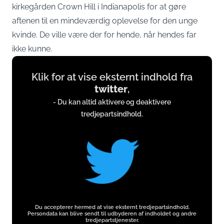
kirkegården Crown Hill i Indianapolis for at gøre
aftenen til en mindeværdig oplevelse for den unge
kvinde. De ville være der for hende, når hendes far
ikke kunne.
Display
Klik for at vise eksternt indhold fra
content
twitter
,
from
- Du kan altid aktivere og deaktivere
twitter.com
tredjepartsindhold.
Du accepterer hermed at vise eksternt tredjepartsindhold.
Persondata kan blive sendt til udbyderen af indholdet og andre
tredjepartstjenester.