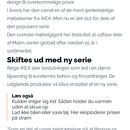
design til overkommelige priser.
I årevis har den været en af de mest genkendelige
møbelserier fra IKEA. Men nu er det slut for dele af
den populære serie.
Den svenske møbelgigant har besluttet at udfase dele
af Malm-serien globalt efter næsten 25 år i
sortimentet.
Skiftes ud med ny serie
Ifølge IKEA sker beslutningen som led i en større
tilpasning til kundernes behov og forventninger. De
udgående produkter vil blive erstattet af en ny serie.
Læs også
Kulden sniger sig ind: Sådan holder du varmen
uden at skrue op
Lad ikke bilen eller vask tøj: Her eksploderer prisen
på strøm
“Som en del af vores bestræbelser på at tilpasse os