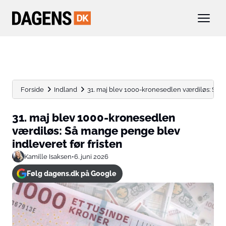
Forside
Indland
31. maj blev 1000-kronesedlen værdiløs: Så m
31. maj blev 1000-kronesedlen
værdiløs: Så mange penge blev
indleveret før fristen
Kamille Isaksen
•
6. juni 2026
Følg dagens.dk på Google