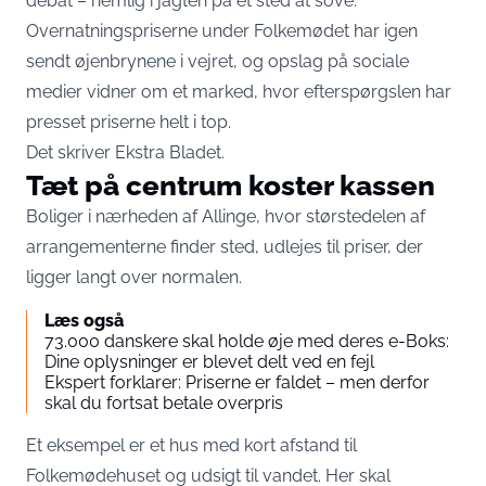
debat – nemlig i jagten på et sted at sove.
Overnatningspriserne under Folkemødet har igen
sendt øjenbrynene i vejret, og opslag på sociale
medier vidner om et marked, hvor efterspørgslen har
presset priserne helt i top.
Det skriver
Ekstra Bladet
.
Tæt på centrum koster kassen
Boliger i nærheden af Allinge, hvor størstedelen af
arrangementerne finder sted, udlejes til priser, der
ligger langt over normalen.
Læs også
73.000 danskere skal holde øje med deres e-Boks:
Dine oplysninger er blevet delt ved en fejl
Ekspert forklarer: Priserne er faldet – men derfor
skal du fortsat betale overpris
Et eksempel er et hus med kort afstand til
Folkemødehuset og udsigt til vandet. Her skal