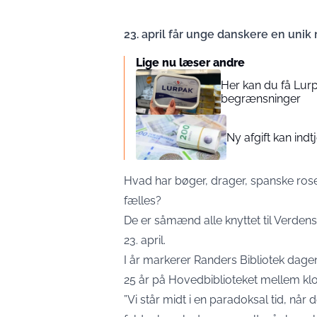
23. april får unge danskere en unik
Lige nu læser andre
Her kan du få Lurp
begrænsninger
Ny afgift kan ind
Hvad har bøger, drager, spanske ros
fælles?
De er såmænd alle knyttet til Verdens
23. april.
I år markerer Randers Bibliotek dagen
25 år på Hovedbiblioteket mellem klo
”Vi står midt i en paradoksal tid, nå