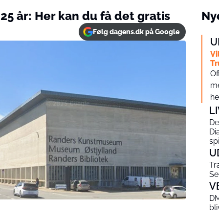
5 år: Her kan du få det gratis
Nye
Følg dagens.dk på Google
U
Vi
Tr
Of
me
hel
L
De
Di
sp
U
Tr
Se
V
DM
bl