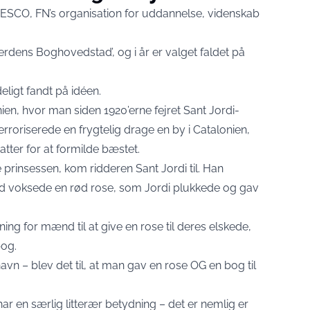
NESCO, FN’s organisation for uddannelse, videnskab
rdens Boghovedstad’, og i år er valget faldet på
ligt fandt på idéen.
en, hvor man siden 1920’erne fejret Sant Jordi-
erroriserede en frygtelig drage en by i Catalonien,
atter for at formilde bæstet.
prinsessen, kom ridderen Sant Jordi til. Han
od voksede en rød rose, som Jordi plukkede og gav
ing for mænd til at give en rose til deres elskede,
og.
avn – blev det til, at man gav en rose OG en bog til
 har en særlig litterær betydning – det er nemlig er