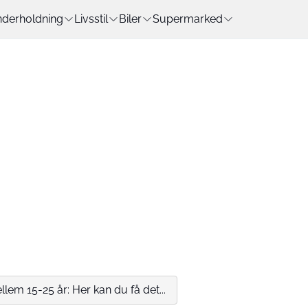
derholdning
Livsstil
Biler
Supermarked
lem 15-25 år: Her kan du få det...