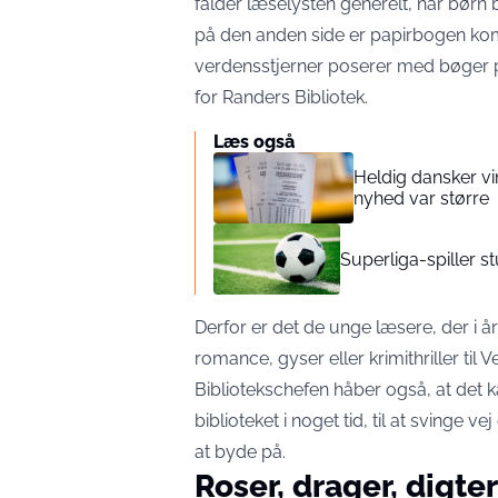
falder læselysten generelt, når børn
på den anden side er papirbogen ko
verdensstjerner poserer med bøger på
for Randers Bibliotek.
Læs også
Heldig dansker vi
nyhed var større
Superliga-spiller s
Derfor er det de unge læsere, der i 
romance, gyser eller krimithriller til
Bibliotekschefen håber også, at det 
biblioteket i noget tid, til at svinge 
at byde på.
Roser, drager, digte