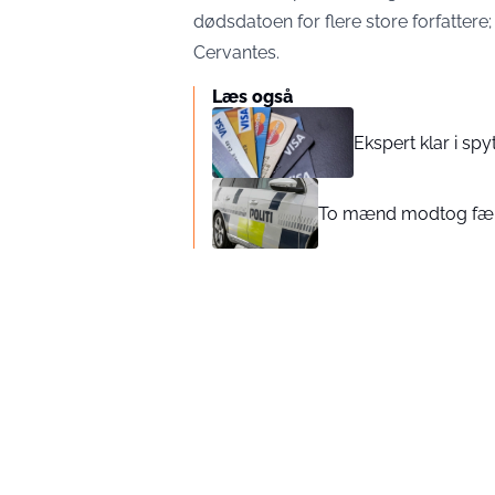
dødsdatoen for flere store forfatter
Cervantes.
Læs også
Ekspert klar i spyt
To mænd modtog fængse