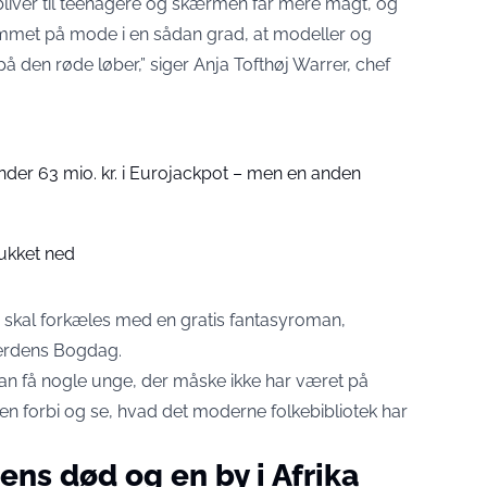
 bliver til teenagere og skærmen får mere magt, og
mmet på mode i en sådan grad, at modeller og
 den røde løber,” siger Anja Tofthøj Warrer, chef
nder 63 mio. kr. i Eurojackpot – men en anden
tukket ned
år skal forkæles med en gratis fantasyroman,
 Verdens Bogdag.
kan få nogle unge, der måske ikke har været på
vej en forbi og se, hvad det moderne folkebibliotek har
rens død og en by i Afrika