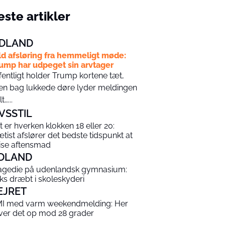
ste artikler
DLAND
ld afsløring fra hemmeligt møde:
ump har udpeget sin arvtager
fentligt holder Trump kortene tæt,
n bag lukkede døre lyder meldingen
t…...
IVSSTIL
t er hverken klokken 18 eller 20:
ætist afslører det bedste tidspunkt at
ise aftensmad
DLAND
agedie på udenlandsk gymnasium:
ks dræbt i skoleskyderi
EJRET
I med varm weekendmelding: Her
iver det op mod 28 grader