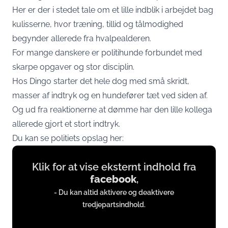
Her er der i stedet tale om et lille indblik i arbejdet bag
kulisserne, hvor træning, tillid og tålmodighed
begynder allerede fra hvalpealderen.
For mange danskere er politihunde forbundet med
skarpe opgaver og stor disciplin.
Hos Dingo starter det hele dog med små skridt,
masser af indtryk og en hundefører tæt ved siden af.
Og ud fra reaktionerne at dømme har den lille kollega
allerede gjort et stort indtryk.
Du kan se politiets opslag her:
Display
Klik for at vise eksternt indhold fra
content
facebook
,
from
- Du kan altid aktivere og deaktivere
www.facebook.com
tredjepartsindhold.