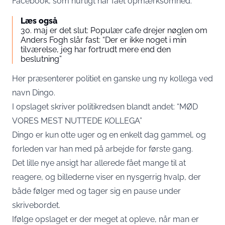
Facebook, som hurtigt har fået opmærksomhed.
Læs også
30. maj er det slut: Populær cafe drejer nøglen om
Anders Fogh slår fast: “Der er ikke noget i min
tilværelse, jeg har fortrudt mere end den
beslutning”
Her præsenterer politiet en ganske ung ny kollega ved
navn Dingo.
I opslaget skriver politikredsen blandt andet: “MØD
VORES MEST NUTTEDE KOLLEGA”
Dingo er kun otte uger og en enkelt dag gammel, og
forleden var han med på arbejde for første gang.
Det lille nye ansigt har allerede fået mange til at
reagere, og billederne viser en nysgerrig hvalp, der
både følger med og tager sig en pause under
skrivebordet.
Ifølge opslaget er der meget at opleve, når man er