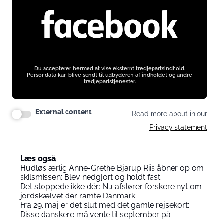
Du accepterer hermed at vise eksternt tredjepartsindhold.
Persondata kan blive sendt til udbyderen af indholdet og andre
tredjepartstjenester.
External content
Read more about in our
Privacy statement
Læs også
Hudløs ærlig Anne-Grethe Bjarup Riis åbner op om
skilsmissen: Blev nedgjort og holdt fast
Det stoppede ikke dér: Nu afslører forskere nyt om
jordskælvet der ramte Danmark
Fra 29. maj er det slut med det gamle rejsekort:
Disse danskere må vente til september på