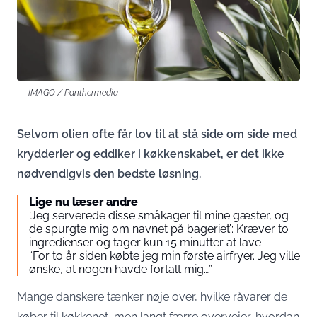
IMAGO / Panthermedia
Selvom olien ofte får lov til at stå side om side med
krydderier og eddiker i køkkenskabet, er det ikke
nødvendigvis den bedste løsning.
Lige nu læser andre
‘Jeg serverede disse småkager til mine gæster, og
de spurgte mig om navnet på bageriet’: Kræver to
ingredienser og tager kun 15 minutter at lave
“For to år siden købte jeg min første airfryer. Jeg ville
ønske, at nogen havde fortalt mig…”
Mange danskere tænker nøje over, hvilke råvarer de
køber til køkkenet, men langt færre overvejer, hvordan