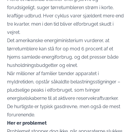
forudsigeligt, suger tørretumbleren strøm i korte,
kraftige udbrud. Hver cyklus varer sjældent mere end
tre kvarter, men i den tid bliver elforbruget skudt i
vejret.
Det amerikanske energiministerium vurderer, at
tørretumblere kan stå for op mod 6 procent af et
hjems samlede energiforbrug, og det presser både
husholdningsbudgetter og elnet.
Når millioner af familier tænder apparatet i
myldretiden, opstår såkaldte belastningsstigninger –
pludselige peaks i elforbruget, som tvinger
energiselskaberne til at aktivere reservekraftværker.
De hurtigste er typisk gasdrevne, men også de mest
forurenende.
Her er problemet
Problemet stopper dog ikke, når apparaterne slukkes.