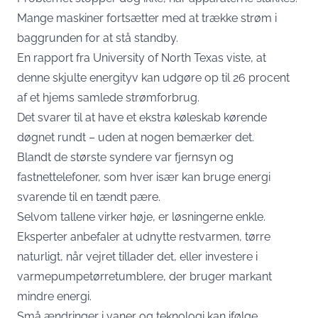
Mange maskiner fortsætter med at trække strøm i
baggrunden for at stå standby.
En rapport fra University of North Texas viste, at
denne skjulte energityv kan udgøre op til 26 procent
af et hjems samlede strømforbrug.
Det svarer til at have et ekstra køleskab kørende
døgnet rundt – uden at nogen bemærker det.
Blandt de største syndere var fjernsyn og
fastnettelefoner, som hver især kan bruge energi
svarende til en tændt pære.
Selvom tallene virker høje, er løsningerne enkle.
Eksperter anbefaler at udnytte restvarmen, tørre
naturligt, når vejret tillader det, eller investere i
varmepumpetørretumblere, der bruger markant
mindre energi.
Små ændringer i vaner og teknologi kan ifølge