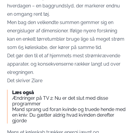
hverdagen – en baggrundslyd, der markerer endnu
en omgang rent tøj.
Men bag den velkendte summen gemmer sig en
energisluger af dimensioner. Ifølge nyere forskning
kan en enkelt tørretumbler bruge lige så meget strøm
som 65 køleskabe, der kører på samme tid.
Det gør den til et af hjemmets mest strømkrævende
apparater, og konsekvenserne rækker langt ud over
elregningen.
Det skriver
Ziare
Læs også
Ændringer på TV 2: Nu er det slut med disse
programmer
Mand sprang ud foran kvinde og truede hende med
en kniv: Du gætter aldrig hvad kvinden derefter
gjorde
Mens et køleskab trækker energi jævnt og