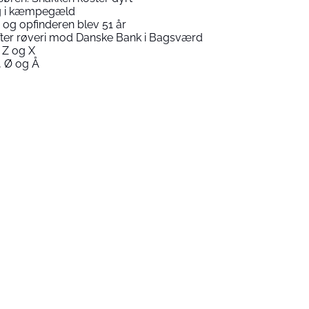
ig i kæmpegæld
og opfinderen blev 51 år
 efter røveri mod Danske Bank i Bagsværd
 Z og X
 Ø og Å