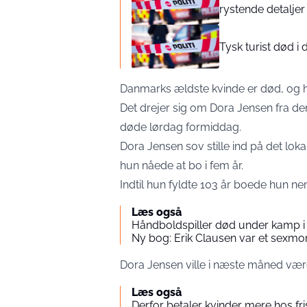
rystende detaljer 
Tysk turist død 
Danmarks ældste kvinde er død, og 
Det drejer sig om Dora Jensen fra de
døde lørdag formiddag.
Dora Jensen sov stille ind på det loka
hun nåede at bo i fem år.
Indtil hun fyldte 103 år boede hun ne
Læs også
Håndboldspiller død under kamp i
Ny bog: Erik Clausen var et sexmo
Dora Jensen ville i næste måned være 
Læs også
Derfor betaler kvinder mere hos fr