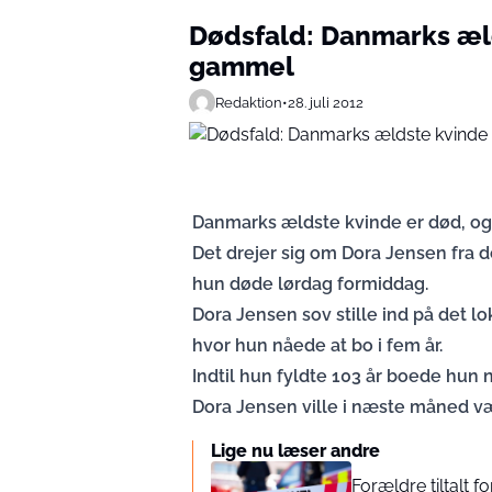
Dødsfald: Danmarks æld
gammel
Redaktion
•
28. juli 2012
Danmarks ældste kvinde er død, og
Det drejer sig om Dora Jensen fra 
hun døde lørdag formiddag.
Dora Jensen sov stille ind på det lo
hvor hun nåede at bo i fem år.
Indtil hun fyldte 103 år boede hun 
Dora Jensen ville i næste måned vær
Lige nu læser andre
Forældre tiltalt