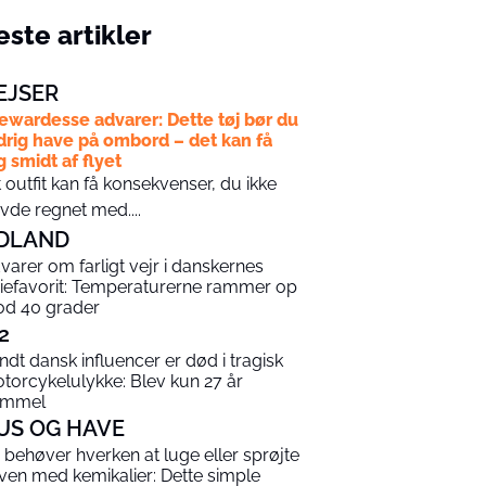
ste artikler
EJSER
ewardesse advarer: Dette tøj bør du
drig have på ombord – det kan få
g smidt af flyet
t outfit kan få konsekvenser, du ikke
vde regnet med....
DLAND
varer om farligt vejr i danskernes
riefavorit: Temperaturerne rammer op
d 40 grader
2
ndt dansk influencer er død i tragisk
torcykelulykke: Blev kun 27 år
ammel
US OG HAVE
 behøver hverken at luge eller sprøjte
ven med kemikalier: Dette simple