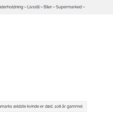
derholdning
Livsstil
Biler
Supermarked
nmarks ældste kvinde er død, 108 år gammel