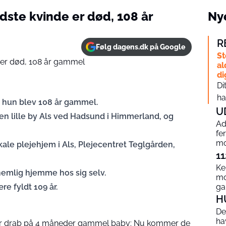
ste kvinde er død, 108 år
Nye
R
Følg dagens.dk på Google
St
al
di
Di
ha
 hun blev 108 år gammel.
U
den lille by Als ved Hadsund i Himmerland, og
Ad
fe
mo
kale plejehjem i Als, Plejecentret Teglgården,
11
Ke
nemlig hjemme hos sig selv.
mo
e fyldt 109 år.
g
H
De
ha
 for drab på 4 måneder gammel baby: Nu kommer de