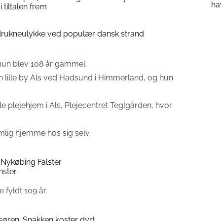
ha
i tiltalen frem
i drukneulykke ved populær dansk strand
hun blev 108 år gammel.
n lille by Als ved Hadsund i Himmerland, og hun
le plejehjem i Als, Plejecentret Teglgården, hvor
mlig hjemme hos sig selv.
 Nykøbing Falster
nster
fyldt 109 år.
isøren: Snakken koster dyrt