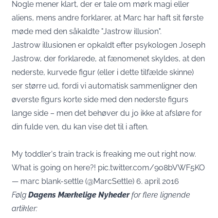
Nogle mener klart, der er tale om mørk magi eller
aliens, mens andre forklarer, at Marc har haft sit første
møde med den såkaldte "Jastrow illusion".
Jastrow illusionen er opkaldt efter psykologen Joseph
Jastrow, der forklarede, at fænomenet skyldes, at den
nederste, kurvede figur (eller i dette tilfælde skinne)
ser større ud, fordi vi automatisk sammenligner den
øverste figurs korte side med den nederste figurs
lange side – men det behøver du jo ikke at afsløre for
din fulde ven, du kan vise det til i aften.
My toddler's train track is freaking me out right now.
What is going on here?!
pic.twitter.com/9o8bVWF5KO
— marc blank-settle (@MarcSettle)
6. april 2016
Følg
Dagens Mærkelige Nyheder
for flere lignende
artikler: