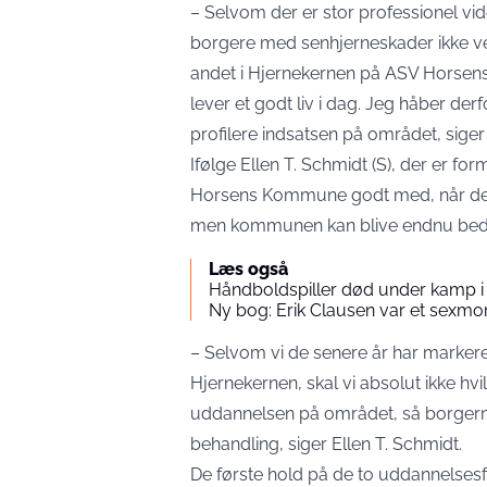
– Selvom der er stor professionel vi
borgere med senhjerneskader ikke v
andet i Hjernekernen på ASV Horsens. 
lever et godt liv i dag. Jeg håber der
profilere indsatsen på området, sige
Ifølge Ellen T. Schmidt (S), der er f
Horsens Kommune godt med, når det
men kommunen kan blive endnu bed
Læs også
Håndboldspiller død under kamp i
Ny bog: Erik Clausen var et sexmo
– Selvom vi de senere år har marker
Hjernekernen, skal vi absolut ikke hvi
uddannelsen på området, så borgerne
behandling, siger Ellen T. Schmidt.
De første hold på de to uddannelsesfo