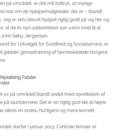
den på området, er det mit indtryk, at mange
ed nok om de hjælpemuligheder, der er – blandt
Jeg er selv blevet hjulpet rigtig godt på vej her og
for, at de to nye uddannelser kan være med til at
r John Søby Jørgensen.
ormand for Udvalget for Sundhed og Socialservice, er
 gælder genoptræning af hjerneskadede borgere,
re:
 Nykøbing Falster
nster
et os på området blandt andet med oprettelsen af
le på laurbærrene. Det er en rigtig god idé at højne
 sikres en endnu hurtigere og mere korrekt
rløb starter i januar 2013. Centrale temaer er