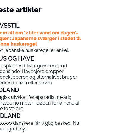
ste artikler
IVSSTIL
em alt om ‘2 liter vand om dagen’-
glen: Japanerne sværger i stedet til
nne huskeregel
n japanske huskeregel er enkel....
US OG HAVE
æsplænen bliver grønnere end
gensinde: Haveejere dropper
æneklipperen og alternativet bruger
erken benzin eller strøm
DLAND
agisk ulykke i ferieparadis: 13-årig
yrtede 90 meter i døden for øjnene af
ne forældre
NDLAND
0.000 danskere får vigtig besked: Nu
 der godt nyt