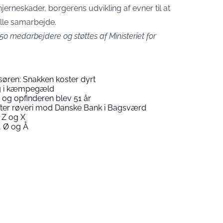
jerneskader, borgerens udvikling af evner til at
elle samarbejde.
0 medarbejdere og støttes af Ministeriet for
isøren: Snakken koster dyrt
ig i kæmpegæld
og opfinderen blev 51 år
 efter røveri mod Danske Bank i Bagsværd
 Z og X
 Ø og Å