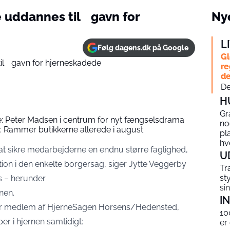
 uddannes til gavn for
Nye
L
Følg dagens.dk på Google
Gl
re
de
De
H
Gr
 Peter Madsen i centrum for nyt fængselsdrama
no
: Rammer butikkerne allerede i august
pl
hv
at sikre medarbejderne en endnu større faglighed,
U
on i den enkelte borgersag, siger Jytte Veggerby
Tr
st
s – herunder
si
nen.
I
 er medlem af HjerneSagen Horsens/Hedensted,
10
per i hjernen samtidigt:
er