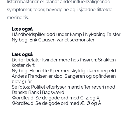
listeriabakterier er blandt andet influenzalignende
symptomer, feber, hovedpine og i sjældne tilfælde
meningitis.
Læs også
Håndboldspiller død under kamp i Nykøbing Falster
Ny bog: Erik Clausen var et sexmonster
Læs også
Derfor betaler kvinder mere hos frisøren: Snakken
koster dyrt
Ny bog: Henriette Kjær medskyldig i kæmpegæld
Anders Frandsen er død: Sangeren og opfinderen
blev 51 år
Se fotos: Politiet efterlyser mand efter røveri mod
Danske Bank i Bagsværd
Wordfeud: Se de gode ord med C, Z og X
Wordfeud: Se de gode ord med Æ, Ø og Å