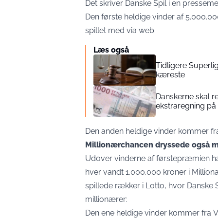
Det skriver Danske Spil i en
presseme
Den første heldige vinder af 5.000
spillet med via web.
Læs også
Tidligere Superli
kæreste
Danskerne skal re
ekstraregning på
Den anden heldige vinder kommer fra
Millionærchancen dryssede også mi
Udover vinderne af førstepræmien ha
hver vandt 1.000.000 kroner i Millio
spillede rækker i Lotto, hvor Danske S
millionærer:
Den ene heldige vinder kommer fra 