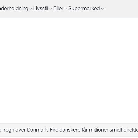
derholdning
Livsstil
Biler
Supermarked
o-regn over Danmark: Fire danskere får millioner smidt direkte.