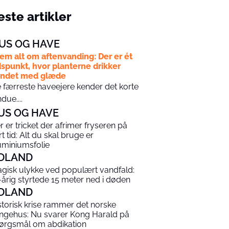
ste artikler
US OG HAVE
em alt om aftenvanding: Der er ét
dspunkt, hvor planterne drikker
andet med glæde
 færreste haveejere kender det korte
ndue....
US OG HAVE
r er tricket der afrimer fryseren på
rt tid: Alt du skal bruge er
uminiumsfolie
DLAND
agisk ulykke ved populært vandfald:
-årig styrtede 15 meter ned i døden
DLAND
storisk krise rammer det norske
ngehus: Nu svarer Kong Harald på
ørgsmål om abdikation