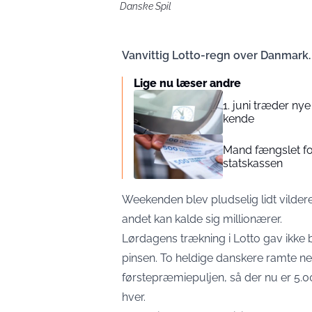
Danske Spil
Vanvittig Lotto-regn over Danmark.
Lige nu læser andre
1. juni træder nye
kende
Mand fængslet for 
statskassen
Weekenden blev pludselig lidt vildere f
andet kan kalde sig millionærer.
Lørdagens trækning i Lotto gav ikke b
pinsen. To heldige danskere ramte nem
førstepræmiepuljen, så der nu er 5.000
hver.