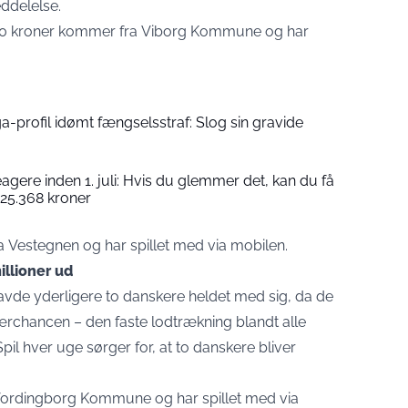
ddelelse
.
.000 kroner kommer fra Viborg Kommune og har
ga-profil idømt fængselsstraf: Slog sin gravide
agere inden 1. juli: Hvis du glemmer det, kan du få
 25.368 kroner
 Vestegnen og har spillet med via mobilen.
llioner ud
vde yderligere to danskere heldet med sig, da de
nærchancen – den faste lodtrækning blandt alle
pil hver uge sørger for, at to danskere bliver
Vordingborg Kommune og har spillet med via