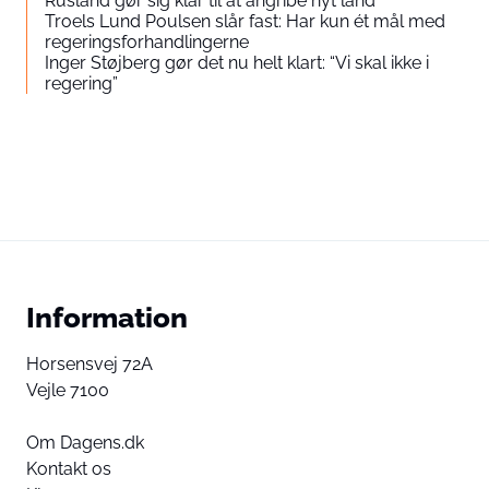
Rusland gør sig klar til at angribe nyt land
Troels Lund Poulsen slår fast: Har kun ét mål med
regeringsforhandlingerne
Inger Støjberg gør det nu helt klart: “Vi skal ikke i
regering”
Information
Horsensvej 72A
Vejle 7100
Om Dagens.dk
Kontakt os