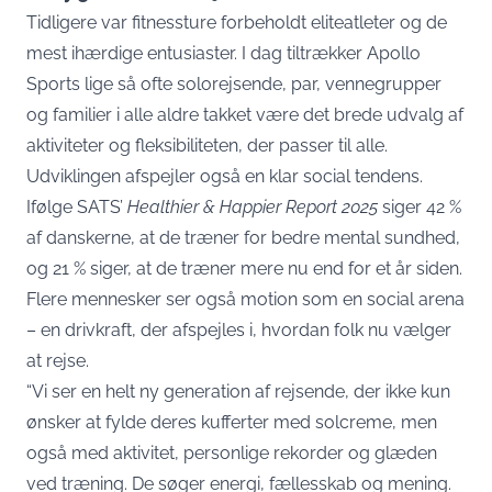
Tidligere var fitnessture forbeholdt eliteatleter og de
mest ihærdige entusiaster. I dag tiltrækker Apollo
Sports lige så ofte solorejsende, par, vennegrupper
og familier i alle aldre takket være det brede udvalg af
aktiviteter og fleksibiliteten, der passer til alle.
Udviklingen afspejler også en klar social tendens.
Ifølge SATS’
Healthier & Happier Report 2025
siger 42 %
af danskerne, at de træner for bedre mental sundhed,
og 21 % siger, at de træner mere nu end for et år siden.
Flere mennesker ser også motion som en social arena
– en drivkraft, der afspejles i, hvordan folk nu vælger
at rejse.
“Vi ser en helt ny generation af rejsende, der ikke kun
ønsker at fylde deres kufferter med solcreme, men
også med aktivitet, personlige rekorder og glæden
ved træning. De søger energi, fællesskab og mening.