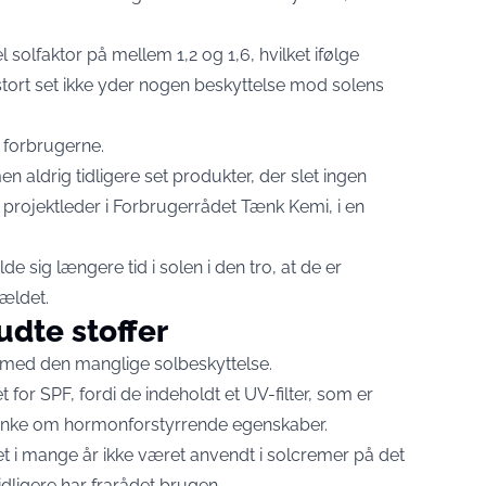
l solfaktor på mellem 1,2 og 1,6, hvilket ifølge
tort set ikke yder nogen beskyttelse mod solens
r forbrugerne.
en aldrig tidligere set produkter, der slet ingen
r, projektleder i Forbrugerrådet Tænk Kemi, i en
sig længere tid i solen i den tro, at de er
fældet.
udte stoffer
 med den manglige solbeskyttelse.
t for SPF, fordi de indeholdt et UV-filter, som er
tanke om hormonforstyrrende egenskaber.
et i mange år ikke været anvendt i solcremer på det
ligere har frarådet brugen.