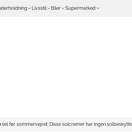
derholdning
Livsstil
Biler
Supermarked
rsel før sommervejret: Disse solcremer har ingen solbeskytte