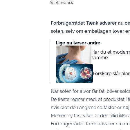
Shutterstock
Forbrugerrådet Tænk advarer nu om,
solen, selv om emballagen lover en 
Lige nu læser andre
Har du et moderm
samme
Forskere slår ala
Når solen for alvor får fat, bliver so
De fleste regner med, at produktet i 
hvis blot den angivne solfaktor er høj
Men en ny test viser, at den tillid ikke a
Forbrugerrådet Tænk advarer nu om,