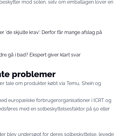
e beskytter mod solen, selv om emballagen lover en
r ‘de skjulte krav’: Derfor får mange afslag på
re gå i bad? Ekspert giver klart svar
nte problemer
ær tale om produkter købt via Temu, Shein og
med europæiske forbrugerorganisationer i ICRT og
edsføres med en solbeskyttelsesfaktor på 50 eller
der blev undersøgt for deres solbeskyttelse, levede