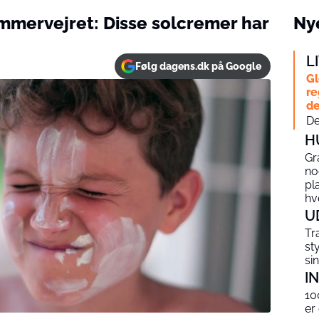
ommervejret: Disse solcremer har
Nye
L
Følg dagens.dk på Google
Gl
re
de
De
H
Gr
no
pl
hv
U
Tr
st
si
I
10
er