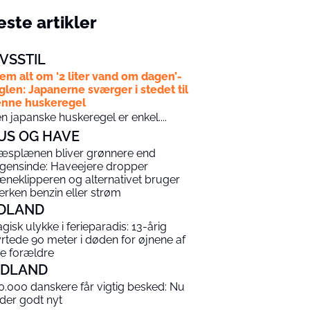
ste artikler
IVSSTIL
em alt om ‘2 liter vand om dagen’-
glen: Japanerne sværger i stedet til
nne huskeregel
n japanske huskeregel er enkel....
US OG HAVE
æsplænen bliver grønnere end
gensinde: Haveejere dropper
æneklipperen og alternativet bruger
erken benzin eller strøm
DLAND
agisk ulykke i ferieparadis: 13-årig
yrtede 90 meter i døden for øjnene af
ne forældre
NDLAND
0.000 danskere får vigtig besked: Nu
 der godt nyt