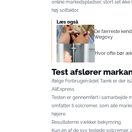
online markedspladser, stort set ikk
høj solfaktor.
Læs også
De færreste kende
Wegovy
Hvor ofte bør æld
Test afslører marka
Ifølge Forbrugerrådet Tænk er der is
AliExpress.
Testen er gennemført i samarbejde 
omfatter ti solcremer, som alle mark
højere.
Resultaterne vækker bekymring.
Kun én af de syv testede solcremer, 