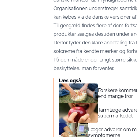
Organisationen understreger samtidig
kan købes via de danske versioner a
Til gengæld findes flere af dem forts
produkter sælges desuden under an
Derfor lyder den klare anbefaling fr
solcreme fra kendte mærker og forh
På den måde er der langt større sikke
beskyttelse, man forventer.
Læs også
Forskere kommer
end mange tror
Tarmlæge advarer:
supermarkedet
Læger advarer om mar
symptomerne