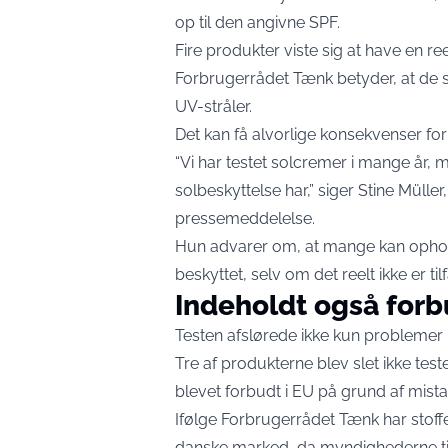
op til den angivne SPF.
Fire produkter viste sig at have en ree
Forbrugerrådet Tænk betyder, at de s
UV-stråler.
Det kan få alvorlige konsekvenser fo
“Vi har testet solcremer i mange år, m
solbeskyttelse har,” siger Stine Mülle
pressemeddelelse.
Hun advarer om, at mange kan opholde 
beskyttet, selv om det reelt ikke er til
Indeholdt også forb
Testen afslørede ikke kun problemer
Tre af produkterne blev slet ikke teste
blevet forbudt i EU på grund af mis
Ifølge Forbrugerrådet Tænk har stoff
danske marked, da myndighederne tid