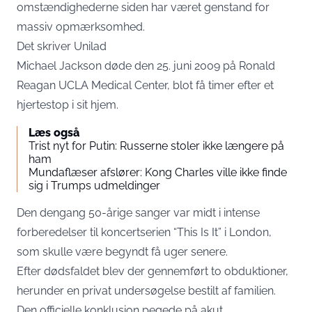
omstændighederne siden har været genstand for
massiv opmærksomhed.
Det skriver
Unilad
Michael Jackson døde den 25. juni 2009 på Ronald
Reagan UCLA Medical Center, blot få timer efter et
hjertestop i sit hjem.
Læs også
Trist nyt for Putin: Russerne stoler ikke længere på
ham
Mundaflæser afslører: Kong Charles ville ikke finde
sig i Trumps udmeldinger
Den dengang 50-årige sanger var midt i intense
forberedelser til koncertserien “This Is It” i London,
som skulle være begyndt få uger senere.
Efter dødsfaldet blev der gennemført to obduktioner,
herunder en privat undersøgelse bestilt af familien.
Den officielle konklusion pegede på akut