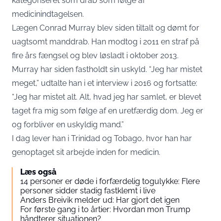
kategoriseret som drab som følge af
medicinindtagelsen.
Lægen Conrad Murray blev siden tiltalt og dømt for
uagtsomt manddrab. Han modtog i 2011 en straf på
fire års fængsel og blev løsladt i oktober 2013.
Murray har siden fastholdt sin uskyld. “Jeg har mistet
meget,” udtalte han i et interview i 2016 og fortsatte:
“Jeg har mistet alt. Alt, hvad jeg har samlet, er blevet
taget fra mig som følge af en uretfærdig dom. Jeg er
og forbliver en uskyldig mand.”
I dag lever han i Trinidad og Tobago, hvor han har
genoptaget sit arbejde inden for medicin.
Læs også
14 personer er døde i forfærdelig togulykke: Flere
personer sidder stadig fastklemt i live
Anders Breivik melder ud: Har gjort det igen
For første gang i to årtier: Hvordan mon Trump
håndterer situationen?