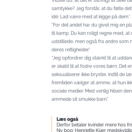
Vidste du, at det er ulovligt at dele
samtykke? Jeg forstår, at du følte det
idé: Lad være med at kigge på dem.”
“For det andet har du givet mig en plat
til kamp. Du kan roligt regne med, at 
udstillede, men også fra andre som 
deres rettigheder.”
“Jeg opfordrer dig stærkt til at udda
er skabt til at fodre vores børn. Det
seksualiserer ikke bryster, indtil de lær
fremtiden vælger at amme, at hun ikke
sociale medier. Med venlig hilsen de
ammede sit smukke barn.”
Læs også
Derfor betaler kvinder mere hos fr
Ny bog: Henriette Kjær medskyld