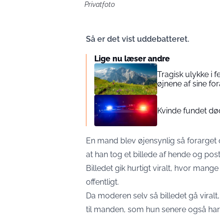
Privatfoto
Så er det vist uddebatteret.
Lige nu læser andre
Tragisk ulykke i f
øjnene af sine fo
Kvinde fundet død
En mand blev øjensynlig så forarget
at han tog et billede af hende og po
Billedet gik hurtigt viralt, hvor m
offentligt.
Da moderen selv så billedet gå viralt
til manden, som hun senere også har