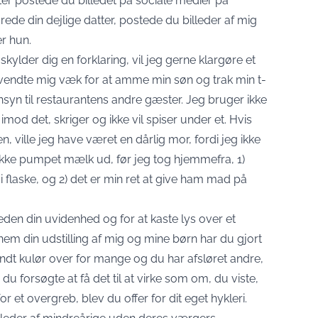
fter postede du billedet på sociale medier på
ede din dejlige datter, postede du billeder af mig
r hun.
ylder dig en forklaring, vil jeg gerne klargøre et
eg vendte mig væk for at amme min søn og trak min t-
ensyn til restaurantens andre gæster. Jeg bruger ikke
od det, skriger og ikke vil spiser under et. Hvis
n, ville jeg have været en dårlig mor, fordi jeg ikke
ikke pumpet mælk ud, før jeg tog hjemmefra, 1)
 i flaske, og 2) det er min ret at give ham mad på
gheden din uvidenhed og for at kaste lys over et
nem din udstilling af mig og mine børn har du gjort
kendt kulør over for mange og du har afsløret andre,
u forsøgte at få det til at virke som om, du viste,
r et overgreb, blev du offer for dit eget hykleri.