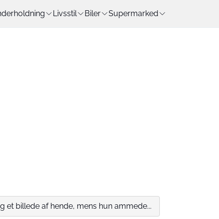
derholdning
Livsstil
Biler
Supermarked
 et billede af hende, mens hun ammede...