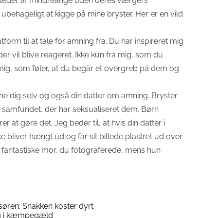
 billeder af mindreårige uden deres værgers
 ubehageligt at kigge på mine bryster. Her er en vild
form til at tale for amning fra. Du har inspireret mig
der vil blive reageret. Ikke kun fra mig, som du
mig, som føler, at du begår et overgreb på dem og
nne dig selv og også din datter om amning. Bryster
 er samfundet, der har seksualiseret dem. Børn
er at gøre det. Jeg beder til, at hvis din datter i
 bliver hængt ud og får sit billede plastret ud over
n fantastiske mor, du fotograferede, mens hun
isøren: Snakken koster dyrt
ig i kæmpegæld