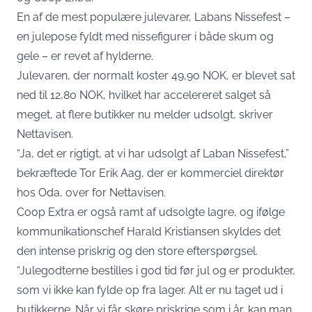
En af de mest populære julevarer, Labans Nissefest –
en julepose fyldt med nissefigurer i både skum og
gele – er revet af hylderne.
Julevaren, der normalt koster 49,90 NOK, er blevet sat
ned til 12,80 NOK, hvilket har accelereret salget så
meget, at flere butikker nu melder udsolgt, skriver
Nettavisen
.
“Ja, det er rigtigt, at vi har udsolgt af Laban Nissefest,”
bekræftede Tor Erik Aag, der er kommerciel direktør
hos Oda, over for Nettavisen.
Coop Extra er også ramt af udsolgte lagre, og ifølge
kommunikationschef Harald Kristiansen skyldes det
den intense priskrig og den store efterspørgsel.
“Julegodterne bestilles i god tid før jul og er produkter,
som vi ikke kan fylde op fra lager. Alt er nu taget ud i
butikkerne. Når vi får skøre priskrige som i år, kan man