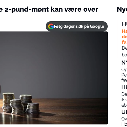
ne 2-pund-mønt kan være over
Nye
H
Følg dagens.dk på Google
Ha
de
fu
De
ba
N
Op
Pe
fæ
H
De
ik
ab
U
Ov
Hø