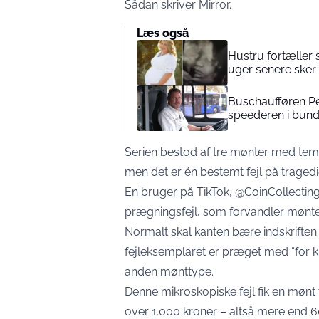
Sådan skriver
Mirror
.
Læs også
Hustru fortæller 
uger senere sker
Buschaufføren Pe
speederen i bun
Serien bestod af tre mønter med tema
men det er én bestemt fejl på traged
En bruger på TikTok, @CoinCollecti
prægningsfejl, som forvandler mønten 
Normalt skal kanten bære indskriften
fejleksemplaret er præget med “for ki
anden mønttype.
Denne mikroskopiske fejl fik en mønt t
over 1.000 kroner – altså mere end 