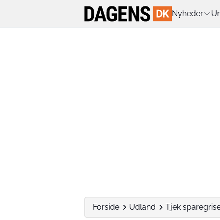
Nyheder
Un
Forside
Udland
Tjek sparegris