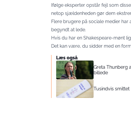
Ifølge eksperter opstår fejl som dis
netop sjældenheden gør dem ekstrem
Flere brugere på sociale medier har a
begyndt at lede.
Hvis du har en Shakespeare-mønt ligg
Det kan være, du sidder med en formu
Læs også
Greta Thunberg an
billede
Tusindvis smittet