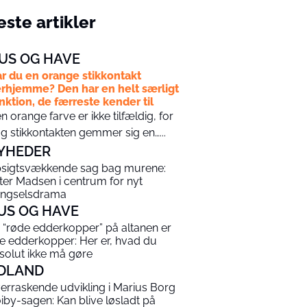
ste artikler
US OG HAVE
r du en orange stikkontakt
rhjemme? Den har en helt særligt
nktion, de færreste kender til
n orange farve er ikke tilfældig, for
g stikkontakten gemmer sig en…...
YHEDER
sigtsvækkende sag bag murene:
ter Madsen i centrum for nyt
ngselsdrama
US OG HAVE
 “røde edderkopper” på altanen er
ke edderkopper: Her er, hvad du
solut ikke må gøre
DLAND
erraskende udvikling i Marius Borg
iby-sagen: Kan blive løsladt på