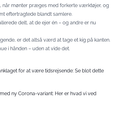
se, når mønter præges med forkerte værktøjer, og
t eftertragtede blandt samlere.
llerede delt, at de ejer én – og andre er nu
ende, er det altså værd at tage et kig på kanten.
e i hånden – uden at vide det.
klaget for at være tidsrejsende: Se blot dette
 med ny Corona-variant: Her er hvad vi ved