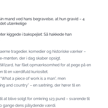
sin mand ved hans begravelse, at hun gravid – 4
 det utænkelige
ter kiggede i bakspejlet: Så hakkede han
d
erne tragedier, komedier og historiske værker –
ie-mønten, der i dag skaber opsigt.
ngWizard, har fået opmærksomhed for at pege på en
til en værdifuld kuriositet.
 “What a piece of work is a man”, men
ng and country” – en sætning, der hører til en
il at blive solgt for omkring 123 pund – svarende til
60 gange dens pålydende værdi.