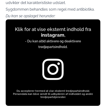
udvikler det karakteristiske udslæt.
Sygdommen behandles som regel med antibiotika.
Du kan se opslaget herunder:
Display
Klik for at vise eksternt indhold fra
content
instagram
,
from
- Du kan altid aktivere og deaktivere
www.instagram.com
tredjepartsindhold.
Du accepterer hermed at vise eksternt tredjepartsindhold.
Persondata kan blive sendt til udbyderen af indholdet og andre
tredjepartstjenester.