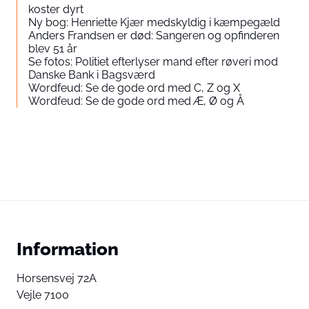
koster dyrt
Ny bog: Henriette Kjær medskyldig i kæmpegæld
Anders Frandsen er død: Sangeren og opfinderen
blev 51 år
Se fotos: Politiet efterlyser mand efter røveri mod
Danske Bank i Bagsværd
Wordfeud: Se de gode ord med C, Z og X
Wordfeud: Se de gode ord med Æ, Ø og Å
Information
Horsensvej 72A
Vejle 7100