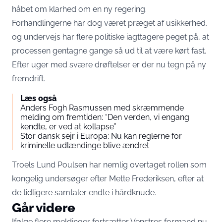
håbet om klarhed om en ny regering.
Forhandlingerne har dog været præget af usikkerhed,
og undervejs har flere politiske iagttagere peget på, at
processen gentagne gange så ud til at være kørt fast.
Efter uger med svære drøftelser er der nu tegn på ny
fremdrift.
Læs også
Anders Fogh Rasmussen med skræmmende
melding om fremtiden: “Den verden, vi engang
kendte, er ved at kollapse”
Stor dansk sejr i Europa: Nu kan reglerne for
kriminelle udlændinge blive ændret
Troels Lund Poulsen har nemlig overtaget rollen som
kongelig undersøger efter Mette Frederiksen, efter at
de tidligere samtaler endte i hårdknude.
Går videre
Ifølge flere meldinger fortsætter Venstres formand nu