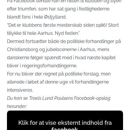
På Facebook sendte han en hilsen til klubben og byen
efter triumfen, som har sat gang i festlighederne
blandt fans i hele Østjylland.
“Det er klubbens første mesterskab siden 1986! Stort
tillykke til hele Aarhus. Nyd festen.”
Dermed fortsætter både de politiske forhandlinger på
Christiansborg og jubelscenerne i Aarhus, mens
danskerne følger spændt med i hvad næste kapitel
bliver i regeringsforhandlingerne.
For nu bliver der regnet på politiske forslag, men
allerede i løbet af denne uge vil forhandlingerne
intensiveres.
Du kan se Troels Lund Poulsens Facebook-opslag
herunder:
Display
Klik for at vise eksternt indhold fra
content
facebook
,