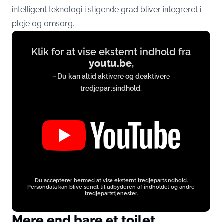
intelligent teknologi i stigende grad bliver integreret i
pleje og omsorg.
Display
Klik for at vise eksternt indhold fra
content
youtu.be
,
from
– Du kan altid aktivere og deaktivere
youtu.be
tredjepartsindhold.
Du accepterer hermed at vise eksternt tredjepartsindhold.
Persondata kan blive sendt til udbyderen af indholdet og andre
tredjepartstjenester.
Mere end bare et toilet