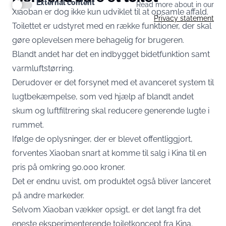
External content
Read more about in our
Xiaoban er dog ikke kun udviklet til at opsamle affald.
Privacy statement
Toilettet er udstyret med en række funktioner, der skal
gøre oplevelsen mere behagelig for brugeren.
Blandt andet har det en indbygget bidetfunktion samt
varmluftstørring.
Derudover er det forsynet med et avanceret system til
lugtbekæmpelse, som ved hjælp af blandt andet
skum og luftfiltrering skal reducere generende lugte i
rummet.
Ifølge de oplysninger, der er blevet offentliggjort,
forventes Xiaoban snart at komme til salg i Kina til en
pris på omkring 90.000 kroner.
Det er endnu uvist, om produktet også bliver lanceret
på andre markeder.
Selvom Xiaoban vækker opsigt, er det langt fra det
eneste eksperimenterende toiletkoncept fra Kina.