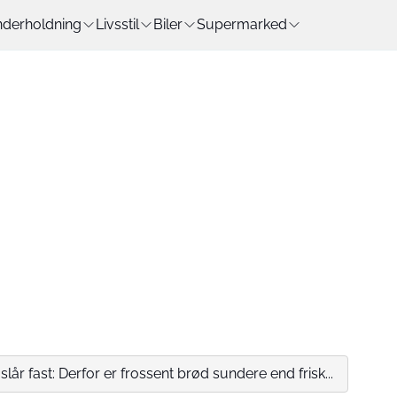
derholdning
Livsstil
Biler
Supermarked
lår fast: Derfor er frossent brød sundere end frisk...