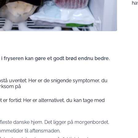
ha
r i fryseren kan gøre et godt brød endnu bedre.
stå uventet: Her er de snigende symptomer, du
rksom på
et er fortid: Her er alternativet, du kan tage med
e fleste danske hjem. Det ligger på morgenbordet,
ommetider til aftensmaden.