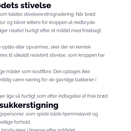
dets stivelse
 som kaldes stivelsesretrogradering. Når brød
tur og bliver lettere for kroppen at nedbryde.
ger relativt hurtigt efter et måltid med friskbagt
 optøs eller opvarmes, sker der en kemisk
es til såkaldt resistent stivelse, som kroppen har
ge måder som kostfibre. Den optages ikke
tidig være næring for de gavnlige bakterier i
ger lige så hurtigt som efter indtagelse af frisk brød.
sukkerstigning
søgspersoner, som spiste både hjemmelavet og
kellige forhold.
blodsukker i timerne efter måltidet.