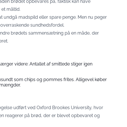
måden brødet opbevares på, faktisk kan have
 et måltid.
at undgå madspild eller spare penge. Men nu peger
n overraskende sundhedsfordel.
g ændre brødets sammensætning på en måde, der
ret.
ærger videre: Antallet af smittede stiger igen
 usundt som chips og pommes frites. Alligevel køber
e mængder.
gelse udført ved Oxford Brookes University, hvor
n reagerer på brød, der er blevet opbevaret og