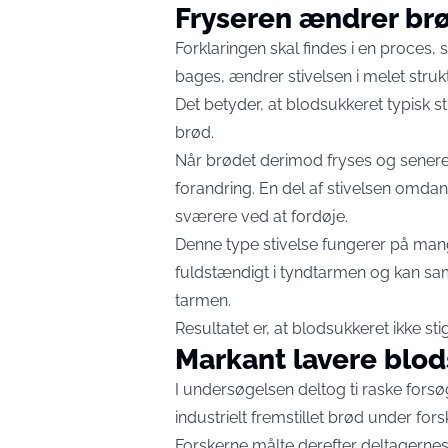
Fryseren ændrer brø
Forklaringen skal findes i en proces,
bages, ændrer stivelsen i melet struk
Det betyder, at blodsukkeret typisk sti
brød.
Når brødet derimod fryses og senere
forandring. En del af stivelsen omdann
sværere ved at fordøje.
Denne type stivelse fungerer på man
fuldstændigt i tyndtarmen og kan sam
tarmen.
Resultatet er, at blodsukkeret ikke sti
Markant lavere blod
I undersøgelsen deltog ti raske for
industrielt fremstillet brød under fors
Forskerne målte derefter deltagernes 