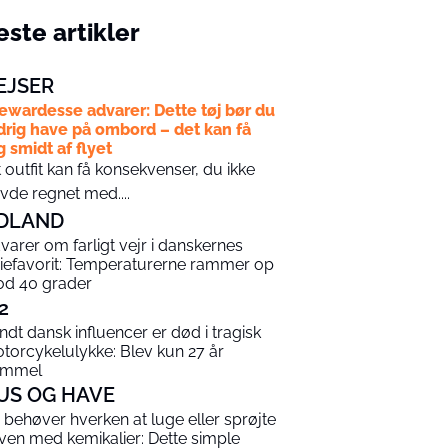
ste artikler
EJSER
ewardesse advarer: Dette tøj bør du
drig have på ombord – det kan få
g smidt af flyet
t outfit kan få konsekvenser, du ikke
vde regnet med....
DLAND
varer om farligt vejr i danskernes
riefavorit: Temperaturerne rammer op
d 40 grader
2
ndt dansk influencer er død i tragisk
torcykelulykke: Blev kun 27 år
ammel
US OG HAVE
 behøver hverken at luge eller sprøjte
ven med kemikalier: Dette simple