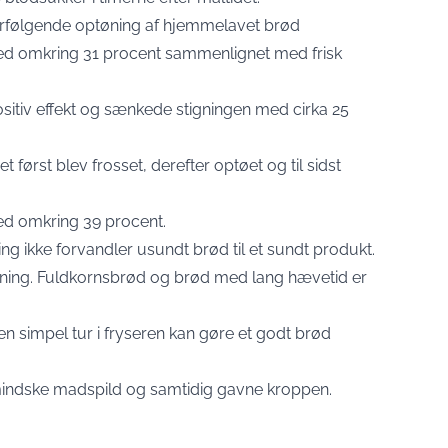
fterfølgende optøning af hjemmelavet brød
d omkring 31 procent sammenlignet med frisk
positiv effekt og sænkede stigningen med cirka 25
t først blev frosset, derefter optøet og til sidst
ed omkring 39 procent.
ng ikke forvandler usundt brød til et sundt produkt.
ydning. Fuldkornsbrød og brød med lang hævetid er
en simpel tur i fryseren kan gøre et godt brød
indske madspild og samtidig gavne kroppen.