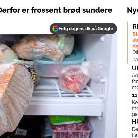
Derfor er frossent brød sundere
Nye
R
Følg dagens.dk på Google
St
al
di
Di
ha
U
Ad
fe
mo
11
Ke
mo
g
H
De
ha