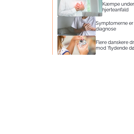
Kæmpe undersø
hjerteanfald
Symptomerne er u
diagnose
Flere danskere dr
mod ‘flydende dø