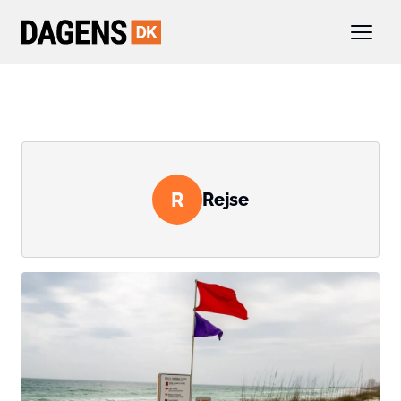
R
Rejse