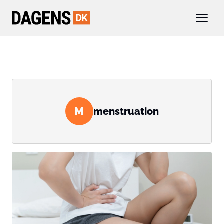
M
menstruation